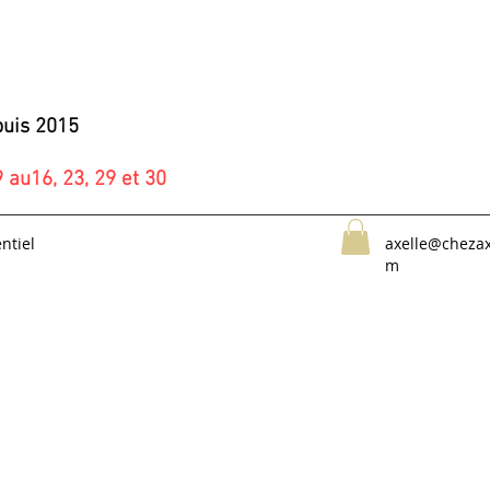
uis 2015
 au16, 23, 29 et 30
ntiel
axelle@chezax
m