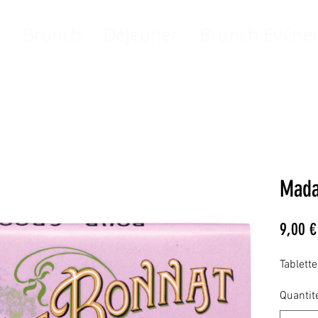
l
Brunch
Déjeuner
Brunch Evéne
Mada
9,00 €
Tablett
Quantit