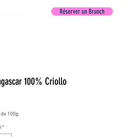
Réserver un Brunch
mentiel
gascar 100% Criollo
Prix
e de 100g.
é
*