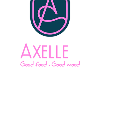
34 Rue Général Saussier
10000 Troyes
France
NAVIGUER
ACCUEIL
BRUNCH