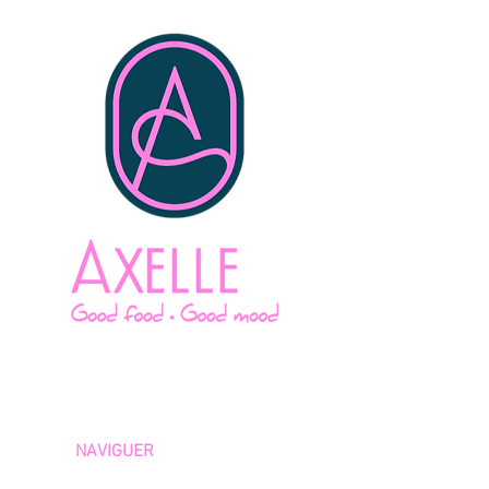
34 Rue Général Saussier
10000 Troyes
France
NAVIGUER